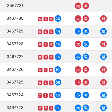
3467731
大
单
3467730
20
大
双
对
5
6
9
3467729
14
小
单
错
6
8
0
3467728
15
大
双
对
6
3
6
3467727
15
小
双
错
6
6
3
3467726
10
小
双
对
9
1
0
3467725
09
小
单
对
6
3
0
3467724
18
小
单
错
7
5
6
3467723
11
大
双
错
8
2
1