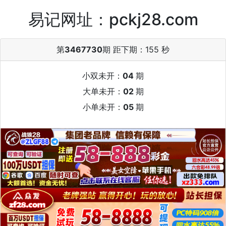
易记网址：pckj28.com
第
3467730
期 距下期：
155 秒
小双未开：
04
期
大单未开：
02
期
小单未开：
05
期