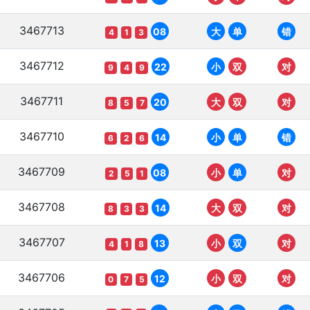
3467713
08
大
单
错
4
1
3
3467712
22
小
双
对
9
4
9
3467711
20
大
双
对
8
5
7
3467710
14
小
单
错
6
2
6
3467709
08
小
单
对
2
5
1
3467708
14
大
双
对
8
3
3
3467707
13
小
双
对
4
1
8
3467706
12
小
双
对
0
7
5