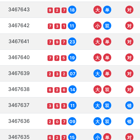
3467643
18
大
单
对
9
2
7
3467642
11
小
双
对
7
3
1
3467641
23
大
单
对
7
9
7
3467640
19
大
单
对
7
7
5
3467639
07
大
单
对
2
3
2
3467638
14
大
双
对
6
2
6
3467637
11
大
双
错
3
5
3
3467636
09
大
双
错
2
0
7
3467635
15
小
单
对
6
2
7