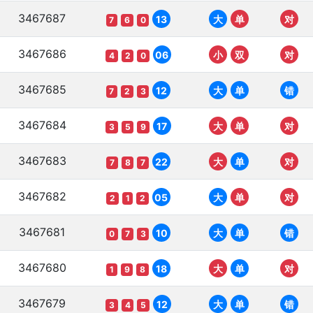
3467687
13
大
单
对
7
6
0
3467686
06
小
双
对
4
2
0
3467685
12
大
单
错
7
2
3
3467684
17
大
单
对
3
5
9
3467683
22
大
单
对
7
8
7
3467682
05
大
单
对
2
1
2
3467681
10
大
单
错
0
7
3
3467680
18
大
单
对
1
9
8
3467679
12
大
单
错
3
4
5