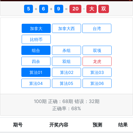
5
+
6
+
9
=
20
-
大
双
加拿大
加拿大西
台湾
比特币
组合
杀组
双项
四余
双组
龙虎
算法01
算法02
算法03
算法04
算法05
算法06
100
期 正确：
68
期 错误：
32
期
正确率：
68
%
期号
开奖内容
预测
结果