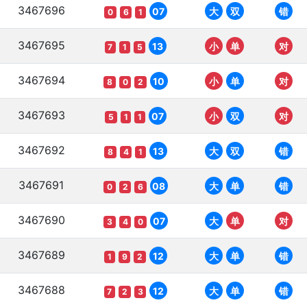
3467696
07
大
双
错
0
6
1
3467695
13
小
单
对
7
1
5
3467694
10
小
单
对
8
0
2
3467693
07
小
双
对
5
1
1
3467692
13
大
双
错
8
4
1
3467691
08
大
单
错
0
2
6
3467690
07
大
单
对
3
4
0
3467689
12
大
单
错
1
9
2
3467688
12
大
单
错
7
2
3