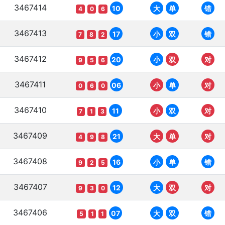
3467414
10
大
单
错
4
0
6
3467413
17
小
双
错
7
8
2
3467412
20
小
双
对
9
5
6
3467411
06
小
单
对
0
6
0
3467410
11
小
双
对
7
1
3
3467409
21
大
单
对
4
9
8
3467408
16
小
单
错
9
2
5
3467407
12
大
双
对
9
3
0
3467406
07
大
双
错
5
1
1