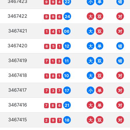
3467423
22
小
单
错
9
9
4
3467422
24
大
双
对
9
9
6
3467421
06
大
双
对
1
4
1
3467420
12
大
单
错
6
5
1
3467419
11
大
双
错
7
1
3
3467418
10
大
双
对
1
8
1
3467417
17
小
单
对
7
3
7
3467416
21
大
单
对
7
8
6
3467415
18
大
双
对
2
9
7