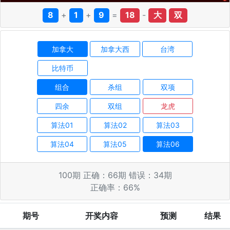
8
+
1
+
9
=
18
-
大
双
加拿大
加拿大西
台湾
比特币
组合
杀组
双项
四余
双组
龙虎
算法01
算法02
算法03
算法04
算法05
算法06
100
期 正确：
66
期 错误：
34
期
正确率：
66
%
期号
开奖内容
预测
结果